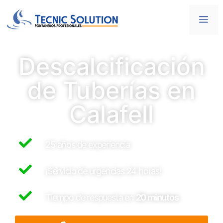
Descalcificación
de Tuberías en
Calafell
25 años de experiencia
¡Servicio de urgencias 24 horas!
Tiempo de respuesta en
20 minutos