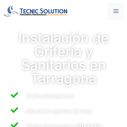
Instalación de
Grifería y
Sanitarios en
Tarragona
25 años de experiencia
¡Servicio de urgencias 24 horas!
Tiempo de respuesta en
20 minutos