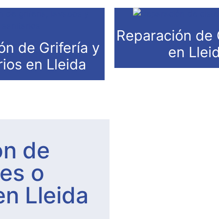
Reparación de 
ón de Grifería y
en Llei
rios en Lleida
ón de
nes o
n Lleida