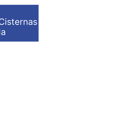
Cisternas
da