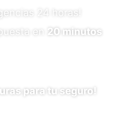
rgencias 24 horas!
puesta en
20 minutos
uras para tu seguro!