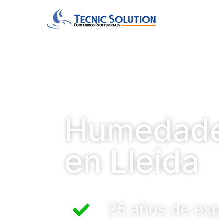
Humedades
en Lleida
25 años de exp