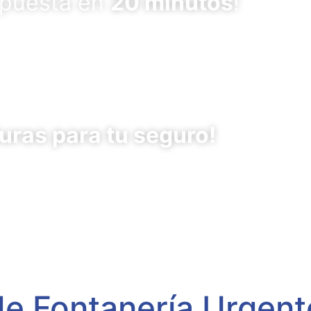
spuesta en
20 minutos
!
uras para tu seguro!
de Fontanería Urgen