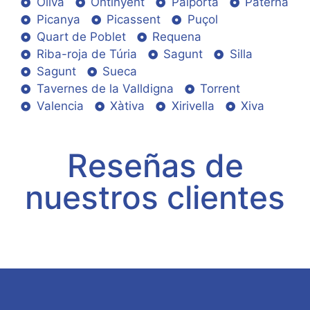
Oliva
Ontinyent
Paiporta
Paterna
Picanya
Picassent
Puçol
Quart de Poblet
Requena
Riba-roja de Túria
Sagunt
Silla
Sagunt
Sueca
Tavernes de la Valldigna
Torrent
Valencia
Xàtiva
Xirivella
Xiva
Reseñas de
nuestros clientes