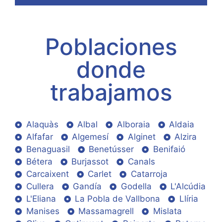
Poblaciones
donde
trabajamos
Alaquàs
Albal
Alboraia
Aldaia
Alfafar
Algemesí
Alginet
Alzira
Benaguasil
Benetússer
Benifaió
Bétera
Burjassot
Canals
Carcaixent
Carlet
Catarroja
Cullera
Gandía
Godella
L'Alcúdia
L'Eliana
La Pobla de Vallbona
Llíria
Manises
Massamagrell
Mislata