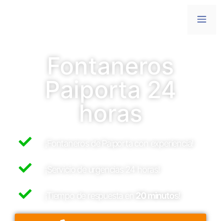
Fontaneros
Paiporta 24
horas
¡Fontaneros de Paiporta con experiencia!
¡Servicio de urgencias 24 horas!
¡Tiempo de respuesta en
20 minutos
!