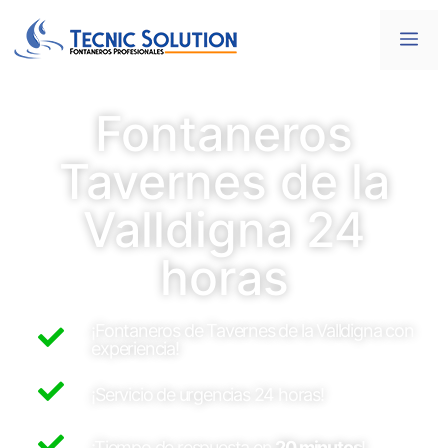
Fontaneros
Tavernes de la
Valldigna 24
horas
¡Fontaneros de Tavernes de la Valldigna con
experiencia!
¡Servicio de urgencias 24 horas!
¡Tiempo de respuesta en
20 minutos
!