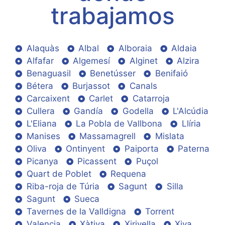
trabajamos
Alaquàs
Albal
Alboraia
Aldaia
Alfafar
Algemesí
Alginet
Alzira
Benaguasil
Benetússer
Benifaió
Bétera
Burjassot
Canals
Carcaixent
Carlet
Catarroja
Cullera
Gandía
Godella
L'Alcúdia
L'Eliana
La Pobla de Vallbona
Llíria
Manises
Massamagrell
Mislata
Oliva
Ontinyent
Paiporta
Paterna
Picanya
Picassent
Puçol
Quart de Poblet
Requena
Riba-roja de Túria
Sagunt
Silla
Sagunt
Sueca
Tavernes de la Valldigna
Torrent
Valencia
Xàtiva
Xirivella
Xiva