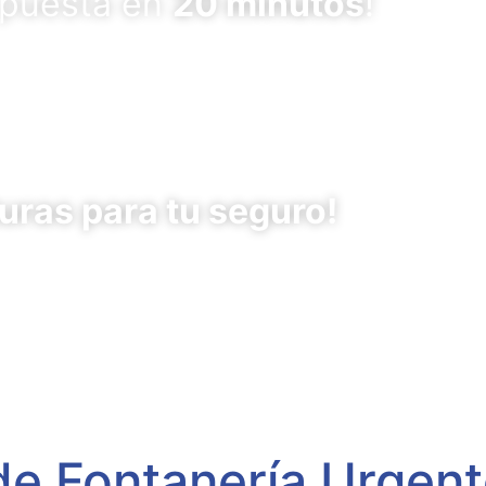
spuesta en
20 minutos
!
uras para tu seguro!
de Fontanería Urgente