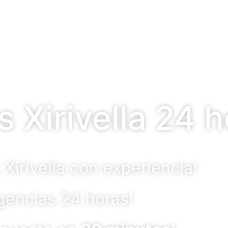
 Xirivella 24 
Xirivella con experiencia!
rgencias 24 horas!